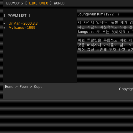
BBUWOO'S [
LIKE UNIX
] WORLD
J
oungKyun Kim (1972 ~ )
[
POEM LIST
]
제 자작시 입니다. 물론 제가 
Ur Man - 2000.3.3
다만 가끔씩 미친척하고 쓰는 경
My Icarus - 1999
kongulish로 쓰는 것이지요 :-
이런 쪽팔림을 무릅쓰고 이런 페
것을 버리자니 아쉬움도 남고 또
있어 그냥 보존해 두자 하고 남
Home
>
Poem
> Oops
Copyrig