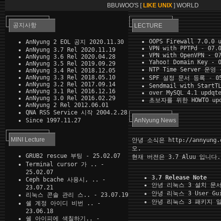
BBUWOO'S [
LIKE UNIX
] WORLD
공지사항
LECTURE
OOPS Firewall 7.0.0 
AnNyung 2 EOL 공지
2020.11.30
VPN with PPTPd
- 07.0
AnNyung 3.7 Rel
2020.11.19
VPN with OpenVPN
- 07
AnNyung 3.6 Rel
2020.04.28
Yahoo! Domain Key
- 0
AnNyung 3.5 Rel
2019.09.29
NTP Time Server 운영
-
AnNyung 3.4 Rel
2018.12.05
AnNyung 3.3 Rel
2018.05.10
SPF 설정 문서 등록
- 05
AnNyung 3.2 Rel
2017.09.14
Sendmail with StartT
AnNyung 3.1 Rel
2016.12.16
over MySQL 4.1 updqt
AnNyung 3.0 Rel
2016.02.29
초보자를 위한 HOWTO upd
AnNyung 2 Rel
2012.06.01
QNA RSS Service 시작 2004.2.28
Since 1997.11.27
AnNyung News
MINI Lecture
안녕 소식은
http://annyung.
오.
GRUB2 rescue 부팅
- 25.02.07
현재 버전은
3.7 Aluu
입니다.
Terminal cursor 가 ..
-
25.02.07
3.7 Release Note
Ceph bcache 사용시, ..
-
안녕 리눅스 3 설치 문
23.07.21
안녕 리눅스 3 User Gu
리눅스 콘솔 관리 스..
- 23.07.19
안녕 리눅스 3 패키지 
쉘 계정 아이디 비번 ..
-
23.06.18
쉘 아이피에 색칠하기..
-