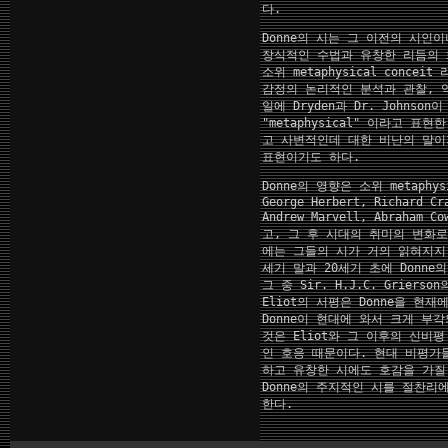
다.
Donne의 시는 그 이전의 시인
장식적인 수법과 유창한 리듬의 
소위 metaphysical conce
감정의 논리적인 분석과 관찰, 
일에 Dryden과 Dr. Johnson
"metaphysical" 이라고 표
고 사변적인데 대한 비난의 말이
표현이기도 하다.
Donne의 영향은 소위 metaphys
George Herbert, Richard Cr
Andrew Marvell, Abraham
고, 그 후 시대의 취미의 변화로
에는 그들의 시가 거의 읽혀지지 
세기 말과 20세기 초에 Donne
그 중 Sir. H.J.C. Griers
Eliot의 서평은 Donne을 현
Donne이 현대에 와서 크게 부
것은 Eliot와 그 이후의 신비
인 호응 때문이다. 현대 비평가
하고 유창한 시에도 호감을 가질
Donne의 주지적인 시를 절찬리
한다.