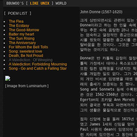
BBUWOO'S [
LIKE UNIX
] WORLD
J
ohn Donne (1567-1620)
[
POEM LIST
]
크게 상반되면서도 관련이 있는 인
The Flea
Donne이라고 하는 한 인물 속
The Ecstasy
The Good-Morrow
무는 추문 속에 음탕한 詩나 쓰는
Batter my heart
는 엄숙하고 열정적인 종교인으로
The Sun Rising
시를 썼듯이 열렬한 종교시를 쓴
The Anniversary
탈바꿈을 한 것이다. 그것은 그
For Whom the Bell Tolls
말하는 것이기도 하다.
Song: sweetest love
Death, Be Not Proud
Donne은 반 카톨릭 감정이 절
A Valediction : Of Weeping
톨릭 가정에서 태어나 옥스포드
A Valediction: Forbidding Mourning
Song - Go and Catch a Falling Star
또한 링컨 법학원을 다녔지만 학
사를 개업한 일도 없다. 그가 26세에
의 개인 비서로 임명됐을 때엔 
래의 출세가 보증되는 듯 했다. 그가 
[ Image from
Luminarium
]
Song and Sonnets 등에 
쓴 것은 1562-1568년 경이다. 
Egerton의 조카딸 Ann Mor
되어 결국은 투옥과 파면에까지 
그의 생활은 물질적으로 정신적
점차 신앙에 눈을 돌려 1615년
였고 James 1세의 신임을 얻어 
Paul 사원의 dean이 임명되어
런 자리에 있으면서 그 동안에 