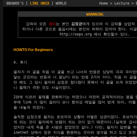
BBUWOO'S [
LIKE UNIX
] WORLD
Home
>
Lecture
>
WARNNING
강좌의 모든
권리
는 본인
김정균
에게 있으며 이 강좌를 상업적
하거나 다른 곳으로 옮길시에는 본인의 허락이 있어야 한다. 이
http://oops.org
에서 확인할수 있다.
HOWTO For Beginners
4. 후기
필자가 이 글을 처음 이 글을 쓰고 나서의 반응은 상당히 극과 극이었다
닿는 군요라는 반응과 너 잘났다 라는 반응 2가지 이다. 처음 이 글을
만 해도 그 당시 필자의 심정은 참다참다 못해서 이 글을 쓰게 되었었다
니 필체가 격한 것도 사실이었다.

2판에 이르러 필체를 완화하기는 하였으나 여전히 공격적이라는 평을 많
부에 link 가 많이 걸리다 보니 항의성 메일을 많이 받게 되어, 어쩔 
을 내놓게 되었다.

솔직한 심정으로 필자는 초보자의 상황이 어떻든 상관이없다. 초보자가 
게 되는 것이 필자에게 보탬이 되는 것이 없기 때문이다.(실제로 감사
았지만 내게 득을 준 사람은 없었던것 같다.) 다만, 필자가 답변을 하
inetnet 상에서 얻은 지식을 환원하는 것이라 생각을 하고 있고 또한