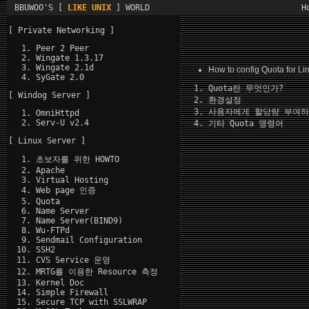
BBUWOO'S [
LIKE UNIX
] WORLD
H
[ Private Networking ]
Peer 2 Peer
Wingate 1.3.17
Wingate 2.1d
How to config Quota for Li
SyGate 2.0
Quota란 무엇인가?
[ Windog Server ]
환경설정
사용자에게 할당량 부여
OmniHttpd
Serv-U v2.4
기타 Quota 명령어
[ Linux Server ]
초보자를 위한 HOWTO
Apache
Virtual Hosting
Web page 인증
Quota
Name Server
Name Server(BIND9)
Wu-FTPd
Sendmail Configuration
SSH2
CVS Service 운영
MRTG를 이용한 Resource 측정
Kernel Doc
Simple Firewall
Secure TCP with SSLWRAP