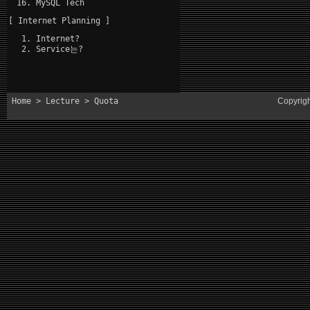
MySQL Tech
[ Internet Planning ]
Internet?
Service는?
Home
>
Lecture
> Quota
Copyrig