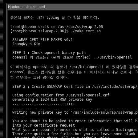
Hanterm
- ./make_cert
붉은색 글자는 내가 typing 을 한 것을 의미한다.
 [root@bbuwoo src]$ cd /usr/doc/sslwrap-2.06

 [root@bbuwoo sslwrap-2.06]$ ./make_cert.sh

  SSLWRAP CERT FILE MAKER v0.1

  JoungKyun Kim 
  STEP 1 : Check openssl binary path

  openssl 의 경로는? (원치 않으면 ctrl+c) : 
/usr/bin/openssl
이 메세지는 openssl 의 경로가 /usr/bin/openssl 에 있지않을 경우
 openssl 을소스 컴파일을 했을 경우에는 이 메세지가 나타날 것이다. RP
 한 경우에는 그냥 넘어갈 것이다.
  STEP 2 : Create SSLWRAP Cert file in /usr/include/sslwrap/s
  Using configuration from /usr/ssl/openssl.cnf

  Generating a 1024 bit RSA private key

  .......................++++++

  ...........................................................
  writing new private key to '/usr/include/sslwrap/sslwrap.pe
  -----

  You are about to be asked to enter information that will be
  into your certificate request.

  What you are about to enter is what is called a Distinguish
  There are quite a few fields but you can leave some blank
