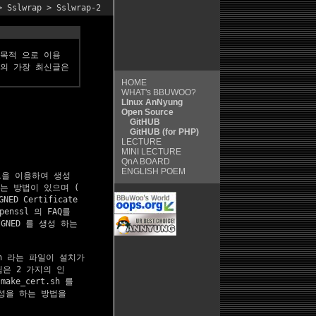
>
Sslwrap
> Sslwrap-2
 목적 으로 이용
글의 가장 최신글은
HOME
WHAT's BBUWOO?
LInux AnNyung
Open Source
GitHUB
GitHUB (for PHP)
LECTURE
MINI LECTURE
QnA
BOARD
ENGLISH POEM
l을 이용하여 생성

하는 방법이 있으며 (

 Certificate

ssl 의 FAQ를

GNED 를 생성 하는

.sh 라는 파일이 설치가

은 2 가지의 인

e_cert.sh 를

성을 하는 방법을
