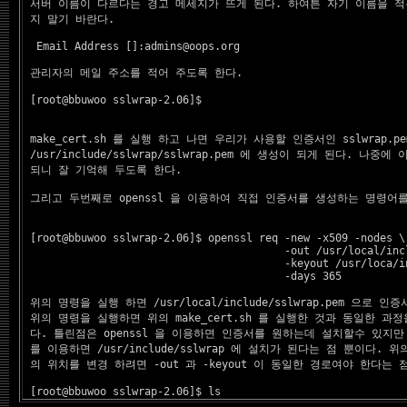
 서버 이름이 다르다는 경고 메세지가 뜨게 된다. 하여튼 자기 이름을 적는
 지 말기 바란다.
  Email Address []:
admins@oops.org
관리자의 메일 주소를 적어 주도록 한다.
 [root@bbuwoo sslwrap-2.06]$ 

 make_cert.sh 를 실행 하고 나면 우리가 사용할 인증서인 sslwrap.p
 /usr/include/sslwrap/sslwrap.pem 에 생성이 되게 된다. 나중에
 되니 잘 기억해 두도록 한다.

 그리고 두번째로 openssl 을 이용하여 직접 인증서를 생성하는 명령어를
 [root@bbuwoo sslwrap-2.06]$ openssl req -new -x509 -nodes \

                                         -out /usr/local/incl
                                         -keyout /usr/loca/in
                                         -days 365

위의 명령을 실행 하면 /usr/local/include/sslwrap.pem 으로 인
 위의 명령을 실행하면 위의 make_cert.sh 를 실행한 것과 동일한 과정
 다. 틀린점은 openssl 을 이용하면 인증서를 원하는데 설치할수 있지만 mak
 를 이용하면 /usr/include/sslwrap 에 설치가 된다는 점 뿐이다. 
 의 위치를 변경 하려면 -out 과 -keyout 이 동일한 경로여야 한다는