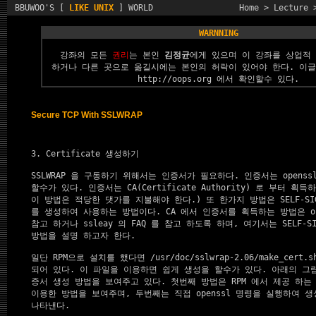
BBUWOO'S [
LIKE UNIX
] WORLD
Home
>
Lecture
WARNNING
강좌의 모든
권리
는 본인
김정균
에게 있으며 이 강좌를 상업적
하거나 다른 곳으로 옮길시에는 본인의 허락이 있어야 한다. 이
http://oops.org
에서 확인할수 있다.
Secure TCP With SSLWRAP
3. Certificate 생성하기
SSLWRAP 을 구동하기 위해서는 인증서가 필요하다. 인증서는 openss
할수가 있다. 인증서는 CA(Certificate Authority) 로 부터 획득
이 방법은 적당한 댓가를 지불해야 한다.) 또 한가지 방법은 SELF-SIGNED
를 생성하여 사용하는 방법이다. CA 에서 인증서를 획득하는 방법은 open
참고 하거나 ssleay 의 FAQ 를 참고 하도록 하며, 여기서는 SELF-SI
방법을 설명 하고자 한다.

일단 RPM으로 설치를 했다면 /usr/doc/sslwrap-2.06/make_cert
되어 있다. 이 파일을 이용하면 쉽게 생성을 할수가 있다. 아래의 그림
증서 생성 방법을 보여주고 있다. 첫번째 방법은 RPM 에서 제공 하는 mak
이용한 방법을 보여주며, 두번째는 직접 openssl 명령을 실행하여 생