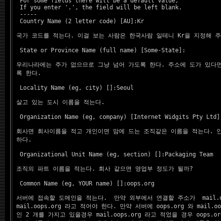
  For some fields there will be a default value,

  If you enter '.', the field will be left blank.

  -----

  Country Name (2 letter code) [AU]:
Kr
국가 코드를 적는다. 이걸 보는 사람은 한국사람 일테니 Kr을 지정해 주
  State or Province Name (full name) [Some-State]:

우리나라에는 주가 없으므로 그냥 넘어 가도록 한다. 주소에 도가 있다면
 록 한다.
  Locality Name (eg, city) []:
Seoul
살고 있는 도시 이름을 적는다.
  Organization Name (eg, company) [Internet Widgits Pty Ltd]
회사면 회사이름을 적고 개인이면 맘에 드는 조직같은 이름을 적는다. 안
 하다.
  Organizational Unit Name (eg, section) []:
Packaging Team
조직의 파트 이름을 적는다. 회사 같으면 영업부 정도가 될까?
  Common Name (eg, YOUR name) []:
oops.org
서버에 접속할 도메인을 적는다.  만약 외부에서 연결할 주소가  mail.oop
 mail.oops.org 라고 적어야 한다. 만약 서버에 oops.org 와 mail.oo
 인 2 개를 가지고 있을경우 mail.oops.org 라고 적었을 경우 oops.o